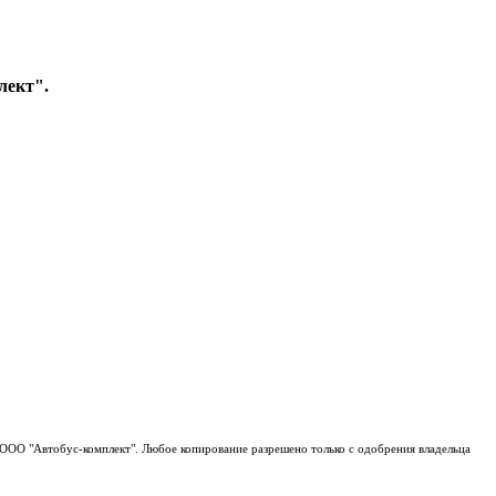
лект".
7 999 000-52-56
;
+7 999 000-52-92
 ООО "Автобус-комплект". Любое копирование разрешено только с одобрения владельца