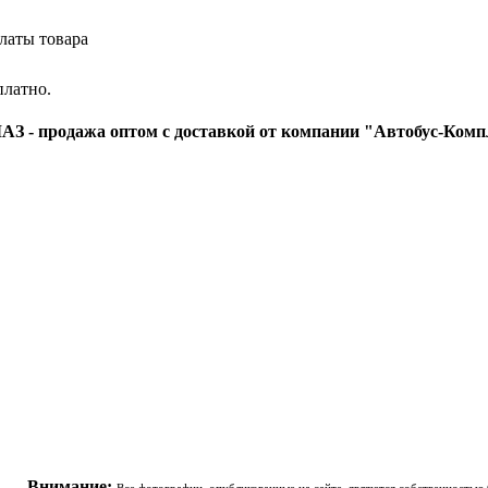
латы товара
платно.
З - продажа оптом с доставкой от компании "Автобус-Комп
ООО "Автобус-комплект" - автобусные запчасти
+
Внимание: