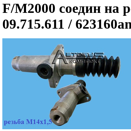
F/M2000 соедин на р
09.715.611 / 623160a