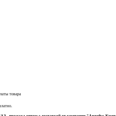
латы товара
платно.
З - продажа оптом с доставкой от компании "Автобус-Комп