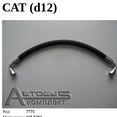
САТ (d12)
Код
7775